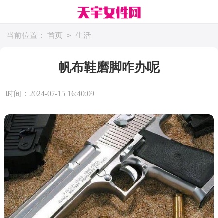
>
当前位置：
首页
生活
帆布鞋磨脚咋办呢
时间：2024-07-15 16:40:09