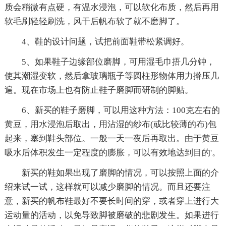
质会稍微有点硬，有温水浸泡，可以软化布质，然后再用
软毛刷轻轻刷洗，风干后帆布软了就不磨脚了。
4、鞋的设计问题，试把前面鞋带松紧调好。
5、如果鞋子边缘部位磨脚，可用湿毛巾捂几分钟，
使其潮湿变软，然后拿玻璃瓶子等圆柱形物体用力擀压几
遍。现在市场上也有防止鞋子磨脚而研制的脚贴。
6、新买的鞋子磨脚，可以用这种方法：100克左右的
黄豆，用水浸泡后取出，用沾湿的纱布(或比较薄的布)包
起来，塞到鞋头部位。一般一天一夜后再取出。由于黄豆
吸水后体积发生一定程度的膨胀，可以有效地达到目的'。
新买的鞋如果出现了磨脚的情况，可以按照上面的介
绍来试一试，这样就可以减少磨脚的情况。而且还要注
意，新买的帆布鞋最好不要长时间的穿，或者穿上进行大
运动量的活动，以免导致脚被磨破的悲剧发生。如果进行