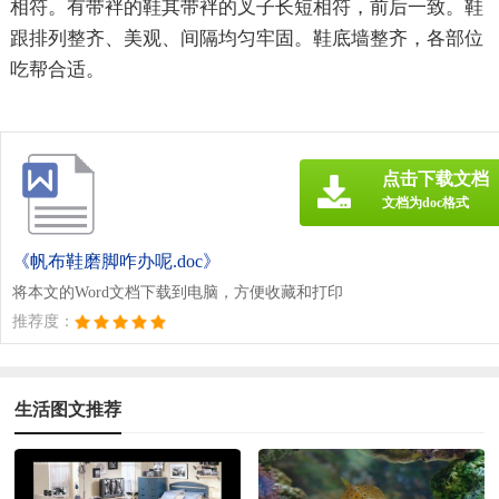
相符。有带袢的鞋其带袢的叉子长短相符，前后一致。鞋
跟排列整齐、美观、间隔均匀牢固。鞋底墙整齐，各部位
吃帮合适。
点击下载文档
文档为doc格式
《帆布鞋磨脚咋办呢.doc》
将本文的Word文档下载到电脑，方便收藏和打印
推荐度：
生活图文推荐