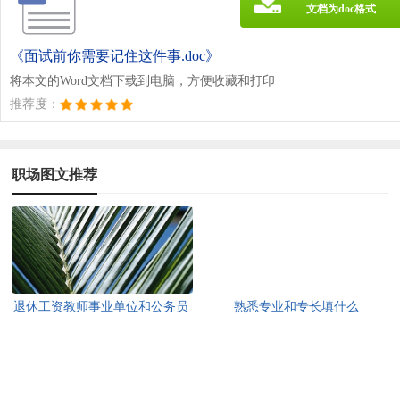
文档为doc格式
《面试前你需要记住这件事.doc》
将本文的Word文档下载到电脑，方便收藏和打印
推荐度：
职场图文推荐
退休工资教师事业单位和公务员
熟悉专业和专长填什么
哪个高