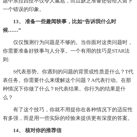
题中东拉西扯不仅令人尴尬，而且缺乏准备还会给人留下
一个错误的印象。
13、 准备一些趣闻轶事，比如“告诉我什么时
候……”
仅仅预测行为问题是不够的。当你面对这类问题时，
你需要准备好轶事与人分享。一个有用的技巧是STAR法
则:
S代表形势。你遇到的问题的背景或性质是什么？T代
表任务。你需要什么来缓解这个问题？A代表行动。在那
种情况下你做了什么？R代表结果。你行为的结果是什
么？
有了这个技巧，你就不用提你在各种情况下的适应性
有多强，而是用一些实际的经验来提供更有深度的答案。
14、 核对你的推荐信