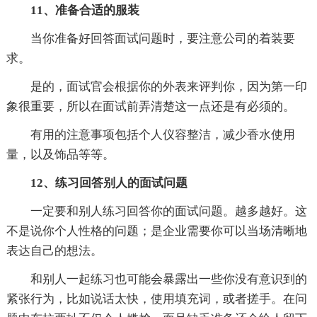
11、准备合适的服装
当你准备好回答面试问题时，要注意公司的着装要
求。
是的，面试官会根据你的外表来评判你，因为第一印
象很重要，所以在面试前弄清楚这一点还是有必须的。
有用的注意事项包括个人仪容整洁，减少香水使用
量，以及饰品等等。
12、练习回答别人的面试问题
一定要和别人练习回答你的面试问题。越多越好。这
不是说你个人性格的问题；是企业需要你可以当场清晰地
表达自己的想法。
和别人一起练习也可能会暴露出一些你没有意识到的
紧张行为，比如说话太快，使用填充词，或者搓手。在问