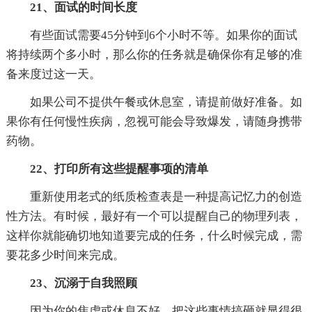
21、面试的时间长度
有些面试需要45分钟到6个小时不等。如果你的面试
将持续两个多小时，那么你的任务就是确保你有足够的准
备来度过这一天。
如果公司不提供午餐或休息室，请提前做好准备。如
果你有任何慢性疾病，忽视可能会导致爆发，请随身携带
药物。
22、打印所有这些提醒事项的清单
重新使用老式的纸质检查表是一种提高记忆力的创造
性方法。有时候，最好有一个可以提醒自己的物理列表，
这样你就能确切地知道要完成的任务，什么时候完成，需
要花多少时间来完成。
23、沉溺于自我照顾
因为你的焦虑或休息不好，把这些事情搞砸就显得很