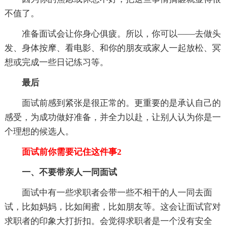
不值了。
准备面试会让你身心俱疲。所以，你可以——去做头
发、身体按摩、看电影、和你的朋友或家人一起放松、冥
想或完成一些日记练习等。
最后
面试前感到紧张是很正常的。更重要的是承认自己的
感受，为成功做好准备，并全力以赴，让别人认为你是一
个理想的候选人。
面试前你需要记住这件事2
一、不要带亲人一同面试
面试中有一些求职者会带一些不相干的人一同去面
试，比如妈妈，比如闺蜜，比如朋友等。这会让面试官对
求职者的印象大打折扣。会觉得求职者是一个没有安全