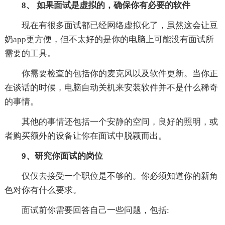
8、 如果面试是虚拟的，确保你有必要的软件
现在有很多面试都已经网络虚拟化了，虽然这会让豆
奶app更方便，但不太好的是你的电脑上可能没有面试所
需要的工具。
你需要检查的包括你的麦克风以及软件更新。当你正
在谈话的时候，电脑自动关机来安装软件并不是什么稀奇
的事情。
其他的事情还包括一个安静的空间，良好的照明，或
者购买额外的设备让你在面试中脱颖而出。
9、研究你面试的岗位
仅仅去接受一个职位是不够的。你必须知道你的新角
色对你有什么要求。
面试前你需要回答自己一些问题，包括: