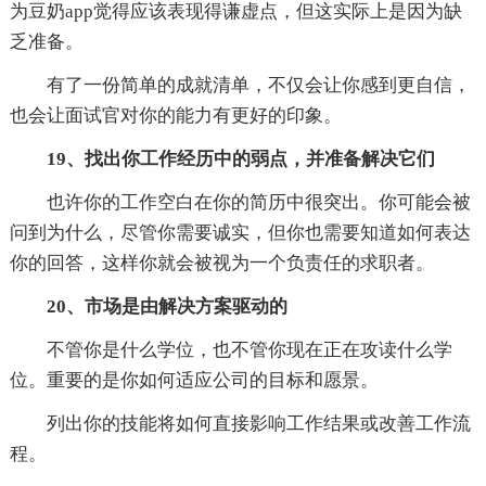
为豆奶app觉得应该表现得谦虚点，但这实际上是因为缺
乏准备。
有了一份简单的成就清单，不仅会让你感到更自信，
也会让面试官对你的能力有更好的印象。
19、找出你工作经历中的弱点，并准备解决它们
也许你的工作空白在你的简历中很突出。你可能会被
问到为什么，尽管你需要诚实，但你也需要知道如何表达
你的回答，这样你就会被视为一个负责任的求职者。
20、市场是由解决方案驱动的
不管你是什么学位，也不管你现在正在攻读什么学
位。重要的是你如何适应公司的目标和愿景。
列出你的技能将如何直接影响工作结果或改善工作流
程。