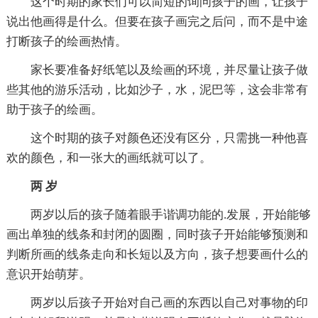
这个时期的家长们可以简短的询问孩子的画，让孩子
说出他画得是什么。但要在孩子画完之后问，而不是中途
打断孩子的绘画热情。
家长要准备好纸笔以及绘画的环境，并尽量让孩子做
些其他的游乐活动，比如沙子，水，泥巴等，这会非常有
助于孩子的绘画。
这个时期的孩子对颜色还没有区分，只需挑一种他喜
欢的颜色，和一张大的画纸就可以了。
两 岁
两岁以后的孩子随着眼手谐调功能的.发展，开始能够
画出单独的线条和封闭的圆圈，同时孩子开始能够预测和
判断所画的线条走向和长短以及方向，孩子想要画什么的
意识开始萌芽。
两岁以后孩子开始对自己画的东西以自己对事物的印