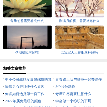
备孕爸爸需要补充什么
刚满月的婴儿需要补充什么
孕期祛痘有妙招
女宝宝天天穿纸尿裤好吗
相关文章推荐
中小公司战略发展弊端影响其
青春路上我与拼搏一起奔跑作
发展寿命
睡醒后心脏跳快什么原因
文
5个拉伸动作
你该如何选择第一份工作
寺庙许愿需要注意什么
2022年属兔最旺的颜色
学会做一个称职的下属