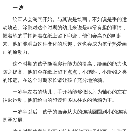
一 岁
绘画从会淘气开始。与其说是绘画，不如说是手的运
动轨迹。涂鸦对这个时期的幼儿来说是非常有趣的事情，
握着笔的手挥舞着在纸上留下印迹，他们会高兴的叫起
来。他们能明白这种变化的乐趣，这也会成为孩子热爱画
画的原动力。
这个时期的孩子随着爬行能力的提高，绘画的能力也
随之提高。他们会在纸上留下点点，小蝌蚪，小蚯蚓之类
的印迹。在这个时期家长请让孩子充分地涂鸦。
一岁半左右的幼儿，手开始能够做以肘为轴心的左右
往返运动，他们绘画的印迹也多以往返的涂鸦为主。
一岁半以后，孩子的画会从大的连续圆圈到小的连续
圆圈发展。