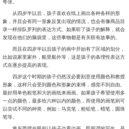
夸张。
从四岁半以后，孩子喜欢在纸上画出各种各样的形
象，并且会有同一形象反复出现的情况，也会有像商品目
录一样排队罗列的表达方式。如果听了孩子的解释，就会
发现在他们的脑袋里，这些事物都是有关联有故事的。
而且在四岁半以后孩子的画中开始有了区域的划分，
比如说家里家外，船里船外等，这是孩子的条理性表达方
式在逐步提高的表现。
四岁这个时期的孩子仍然没必要刻意使用颜色和教授
形象，这样只会受到颜色和形象的束缚，感觉不到自由。
最好用单色粗笔和大的画纸来画画。如果孩子希望使用多
一点的颜色，最多给六种以内的颜色，而使用的画笔则可
以尝试不同的种类，例如：马克笔，粗铅笔，蜡笔，圆珠
笔等。
将东西摆在眼前让孩子边看边画，即所谓的写生，是