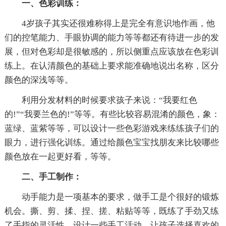
一、色彩训练：
4岁孩子其实还很难称得上是完全有意识地作画，他
们的控笔能力、手眼协调的能力等等都还有待进一步的发
展，但对色彩却是很敏感的，所以侧重点应该放在色彩训
练上。在认清颜色的基础上要求能准确地说出名称，区分
颜色的深浅等等。
利用分发材料的时候要求孩子来说：“我要红色
的!”“我要兰色的!”等等。有些比较容易混淆的颜色，象：
蓝绿、蓝紫等等，可以设计一些色彩游戏来练练孩子们的
眼力，进行强化训练。通过给颜色宝宝找朋友来比较哪些
颜色放在一起更好看，等等。
二、手工制作：
动手能力是一项基本的要求，做手工是个很好的锻炼
机会。撕、剪、揉、捏、搓、粘贴等等，既练了手劲又练
了手指的灵活性。设计一些手工活动，让孩子选择喜欢的