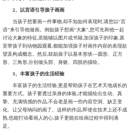
2、以言语引导孩子画画
当孩子想要画一件事物,却不知如何表现时,请您以“言
语”来引导他做画。例如孩子想画“大象”,您可先和他一起
讨论大象的特征,若能辅以图片或书籍,加深孩子的印象,甚
至带孩子到动物园观看,都能加强孩子对画作内容的表现欲
望及构成概念。然后,鼓励孩子以基本形状---圆形、正方
形、三角形,分别做头部、身躯、四肢的描绘。
3、丰富孩子的生活经验
丰富孩子的生活经验,更是帮助孩子在艺术天地成长的
重要方式。孩子要透过亲身的体验,才能描绘出生动、真
挚、充满情感的作品,不会老是画一些内容空洞、缺乏变
化、让父母纳闷的画了。这样的作品,即使在技术上还不成
熟,也能打动看画人的心,孩子更能在绘画过程中得到满
足。